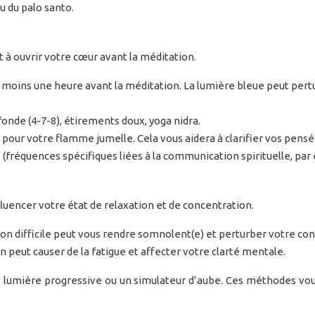
u du palo santo.
t à ouvrir votre cœur avant la méditation.
au moins une heure avant la méditation. La lumière bleue peut pert
fonde (4-7-8), étirements doux, yoga nidra.
s pour votre flamme jumelle. Cela vous aidera à clarifier vos pen
(fréquences spécifiques liées à la communication spirituelle, par
uencer votre état de relaxation et de concentration.
tion difficile peut vous rendre somnolent(e) et perturber votre co
n peut causer de la fatigue et affecter votre clarté mentale.
ne lumière progressive ou un simulateur d’aube. Ces méthodes vou