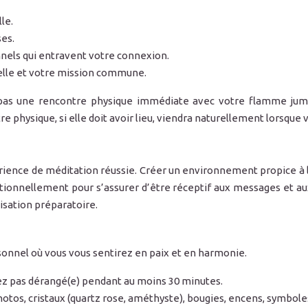
le.
ses.
nels qui entravent votre connexion.
elle et votre mission commune.
 pas une rencontre physique immédiate avec votre flamme jume
tre physique, si elle doit avoir lieu, viendra naturellement lorsque 
ence de méditation réussie. Créer un environnement propice à la 
ionnellement pour s’assurer d’être réceptif aux messages et aux 
lisation préparatoire.
onnel où vous vous sentirez en paix et en harmonie.
rez pas dérangé(e) pendant au moins 30 minutes.
hotos, cristaux (quartz rose, améthyste), bougies, encens, symboles