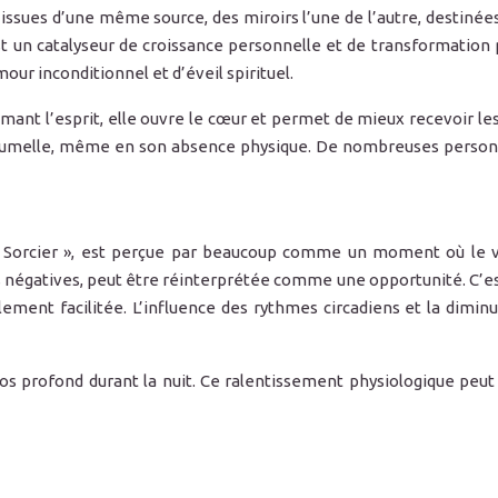
ssues d’une même source, des miroirs l’une de l’autre, destiné
t un catalyseur de croissance personnelle et de transformation 
ur inconditionnel et d’éveil spirituel.
mant l’esprit, elle ouvre le cœur et permet de mieux recevoir les 
e jumelle, même en son absence physique. De nombreuses person
u Sorcier », est perçue par beaucoup comme un moment où le v
s négatives, peut être réinterprétée comme une opportunité. C’es
ment facilitée. L’influence des rythmes circadiens et la diminu
 profond durant la nuit. Ce ralentissement physiologique peut re