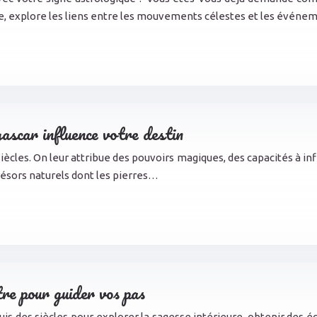
naire, explore les liens entre les mouvements célestes et les évén
ascar influence votre destin
siècles. On leur attribue des pouvoirs magiques, des capacités à in
résors naturels dont les pierres…
tre pour guider vos pas
puis des siècles pour explorer la sagesse intérieure, obtenir des é