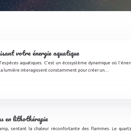
isant votre énergie aquatique
d’espèces aquatiques. C’est un écosystème dynamique où l’énerg
me la lumière interagissent constamment pour créer un…
ns en lithothérapie
camp, sentant la chaleur réconfortante des flammes. Le quart