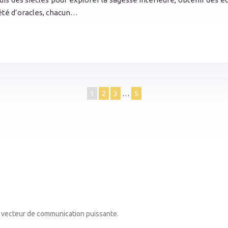
iété d’oracles, chacun…
1
2
3
…
5
un vecteur de communication puissante.