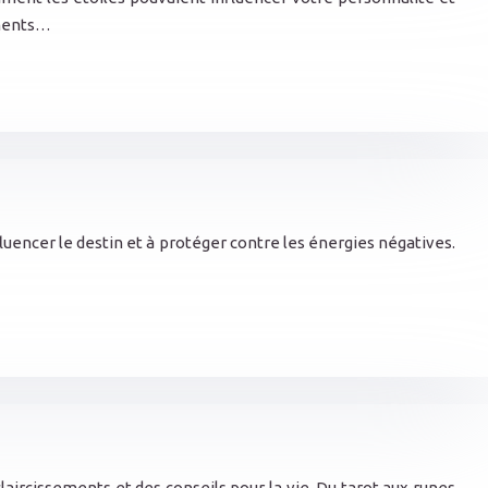
ements…
fluencer le destin et à protéger contre les énergies négatives.
claircissements et des conseils pour la vie. Du tarot aux runes