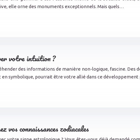
ive, elle orne des monuments exceptionnels. Mais quels…
r votre intuition ?
ppréhender des informations de manière non-logique, fascine. Des 
re et en symbolique, pourrait être votre allié dans ce développemen
ez vos connaissances zodiacales
ec votre signe astrologique ? Vous êtes-vous déjà demandé comm